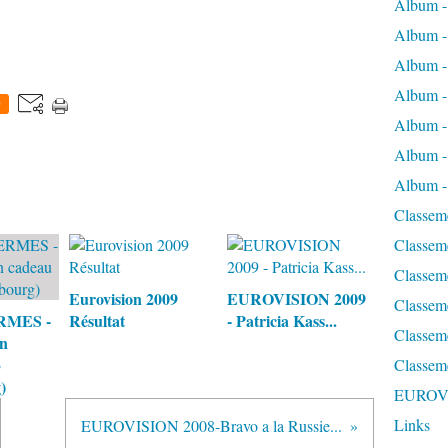
Album - 
Album -
Album -
Album 
0
Album - 
Album -
Album - 
Classeme
Classeme
Classeme
Eurovision 2009
EUROVISION 2009
Classem
RMES -
Résultat
- Patricia Kass...
Classeme
un
3
Classem
)
EUROV
Links
EUROVISION 2008-Bravo a la Russie...