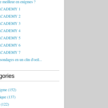
le meilleur en enigmes ?
ACADEMY 1
ACADEMY 2
ACADEMY 3
ACADEMY 4
ACADEMY 5
ACADEMY 6
ACADEMY 7
sondages en un clin d'oeil...
gories
nigme
(152)
ique
(137)
(122)