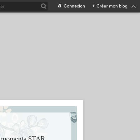
Connexion
+
Créer mon blog
urs moments STAR