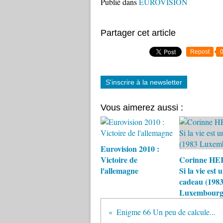
Publié dans
EUROVISION
Partager cet article
Repost
S'inscrire à la newsletter
Vous aimerez aussi :
Eurovision 2010 :
Victoire de
Corinne HE
l'allemagne
Si la vie est 
cadeau (198
Luxembourg
Enigme 66 Un peu de calcule...