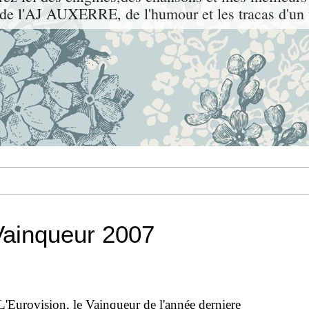
l'AJ AUXERRE, de l'humour et les tracas d'un t
inqueur 2007
 L'Eurovision, le Vainqueur de l'année derniere