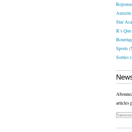
Reponse
Auxerre
Star Ac
K's Que
Bourriq
Sports
(
Sorties
(
News
Abonnez-
articles 