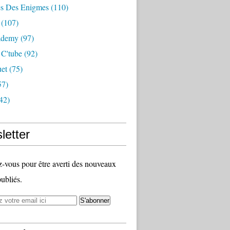
s Des Enigmes
(110)
(107)
ademy
(97)
 C'tube
(92)
uet
(75)
57)
42)
letter
vous pour être averti des nouveaux
publiés.