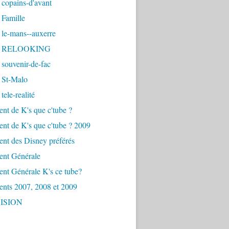
copains-d'avant
 Famille
 le-mans--auxerre
- RELOOKING
souvenir-de-fac
 St-Malo
tele-realité
nt de K's que c'tube ?
nt de K's que c'tube ? 2009
nt des Disney préférés
ent Générale
nt Générale K's ce tube?
ents 2007, 2008 et 2009
ISION