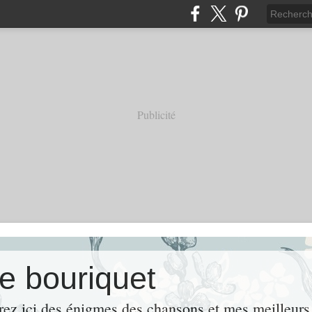
Publicité
e bouriquet
rez ici des énigmes,des chansons et mes meille