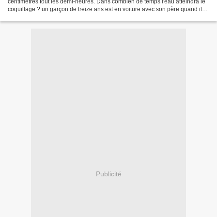
centimètres tout les demi-heures. Dans combien de temps l'eau atteindra le
coquillage ? un garçon de treize ans est en voiture avec son père quand ils
ont un accident. Le père meurt...
Publicité