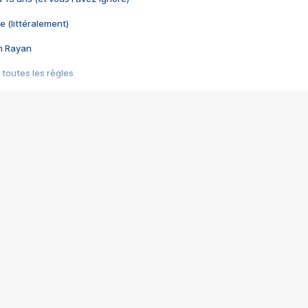
e (littéralement)
im Rayan
 toutes les règles
s les jeux vidéo
us choquant de Rockstar ? - Le scandale BULLY
e plus moche de Steam
du RÊVE tourne au CAUCHEMAR
pendant 8 heures
it… à tort
umiliés par un jeu vidéo
ire - Final Fantasy 8
ti un empire - Age of Empires