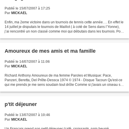
Publié le 15/07/2007 à 17:25
Par
MICKAEL
Enfin, ma 2eme victoire dans un tournois de tennis cette année…. En effet le
14 juillet je disputais le tournois de Maillot ( à coté de Sens dans l’Yonne),
j’ai rencontré un non classé comme moi qui débutais dans les tournois. Pour
la première fois, je...
Amoureux de mes amis et ma famille
Publié le 14/07/2007 à 11:06
Par
MICKAEL
Richard Anthony Amoureux de ma femme Paroles et Musique: Pace,
Panzeri, Beretta, Del Prête-Dessca 1974 © 1974 - Disque Tacoun Qu'est-ce
qui me prends je me sens soudain tout drôle Comme si j'avais un oiseau sur
mon épaule Qu'est-ce qu'il m'arrive aujourd'hui...
p'tit déjeuner
Publié le 13/07/2007 à 10:46
Par
MICKAEL
Un Français prend son petit déjeuner (café, croissants, pain beurré,