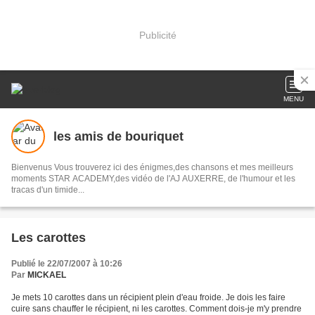
Publicité
MENU
les amis de bouriquet
Bienvenus Vous trouverez ici des énigmes,des chansons et mes meilleurs
moments STAR ACADEMY,des vidéo de l'AJ AUXERRE, de l'humour et les
tracas d'un timide...
Les carottes
Publié le 22/07/2007 à 10:26
Par
MICKAEL
Je mets 10 carottes dans un récipient plein d'eau froide. Je dois les faire
cuire sans chauffer le récipient, ni les carottes. Comment dois-je m'y prendre