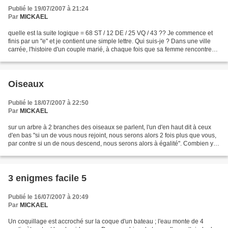
Publié le 19/07/2007 à 21:24
Par
MICKAEL
quelle est la suite logique = 68 ST / 12 DE / 25 VQ / 43 ?? Je commence et
finis par un "e" et je contient une simple lettre. Qui suis-je ? Dans une ville
carrée, l'histoire d'un couple marié, à chaque fois que sa femme rencontre
son mari à l'hôtel, elle...
Oiseaux
Publié le 18/07/2007 à 22:50
Par
MICKAEL
sur un arbre à 2 branches des oiseaux se parlent, l'un d'en haut dit à ceux
d'en bas "si un de vous nous rejoint, nous serons alors 2 fois plus que vous,
par contre si un de nous descend, nous serons alors à égalité". Combien y
a-t-il d'oiseaux sur les...
3 enigmes facile 5
Publié le 16/07/2007 à 20:49
Par
MICKAEL
Un coquillage est accroché sur la coque d'un bateau ; l'eau monte de 4