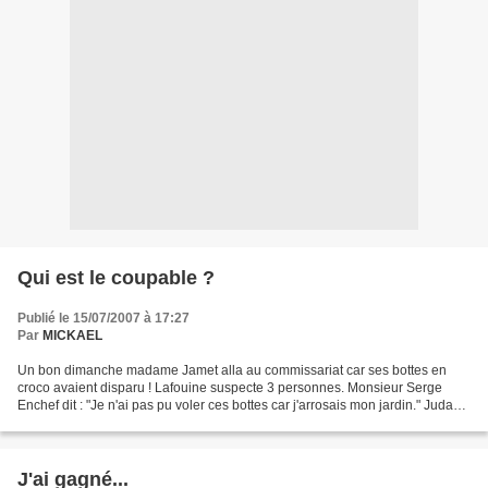
Qui est le coupable ?
Publié le 15/07/2007 à 17:27
Par
MICKAEL
Un bon dimanche madame Jamet alla au commissariat car ses bottes en
croco avaient disparu ! Lafouine suspecte 3 personnes. Monsieur Serge
Enchef dit : "Je n'ai pas pu voler ces bottes car j'arrosais mon jardin." Juda
Brico : "Moi je suis allé à la poste...
J'ai gagné...