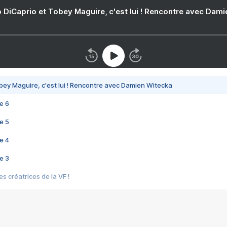
 DiCaprio et Tobey Maguire, c'est lui ! Rencontre avec Dam
bey Maguire, c'est lui ! Rencontre avec Damien Witecka
e 6
e 5
e 4
e 3
s créatrices de la VF !
e 2
e 1