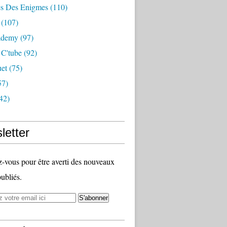
s Des Enigmes
(110)
(107)
ademy
(97)
 C'tube
(92)
uet
(75)
57)
42)
letter
vous pour être averti des nouveaux
publiés.