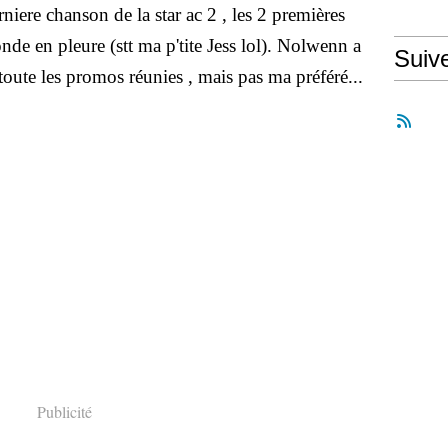
iere chanson de la star ac 2 , les 2 premières
de en pleure (stt ma p'tite Jess lol). Nolwenn a
Suiv
toute les promos réunies , mais pas ma préféré...
Publicité