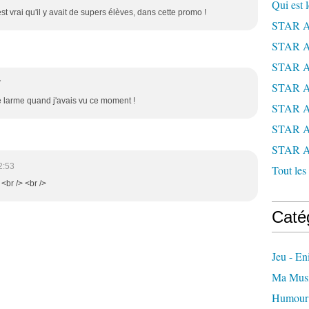
Qui est 
 est vrai qu'il y avait de supers élèves, dans cette promo !
STAR 
STAR 
STAR 
7
STAR 
te larme quand j'avais vu ce moment !
STAR 
STAR 
STAR 
2:53
Tout les 
 <br /> <br />
Caté
Jeu - E
Ma Mus
Humour