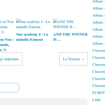
Album - 
Album -
Album -
Album 
Album - 
Star academy 4 - La
AND THE WINNER
Album -
ou Non (
maladie d'amour
IS ...
Album - 
main,
ac 3)
Classeme
Classeme
ge important
La Terrasse
Classeme
Classem
Classeme
Classem
EUROV
Links