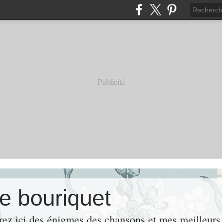
Publicité
e bouriquet
rez ici des énigmes,des chansons et mes meille