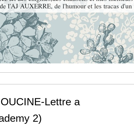
l'AJ AUXERRE, de l'humour et les tracas d'un t
OUCINE-Lettre a
cademy 2)