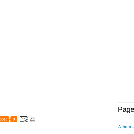
Page
post
0
Album -