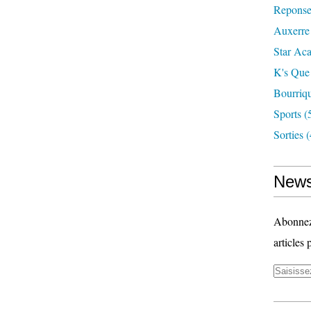
Reponse
Auxerre
Star Ac
K's Que
Bourriq
Sports
(
Sorties
(
News
Abonnez-
articles 