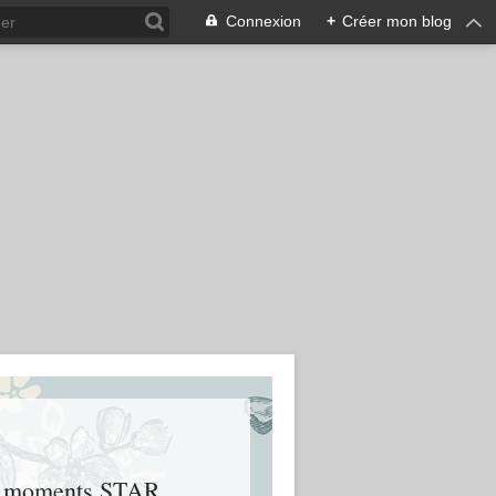
Connexion
+
Créer mon blog
urs moments STAR