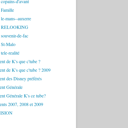
copains-d'avant
 Famille
 le-mans--auxerre
- RELOOKING
souvenir-de-fac
 St-Malo
tele-realité
nt de K's que c'tube ?
nt de K's que c'tube ? 2009
nt des Disney préférés
ent Générale
nt Générale K's ce tube?
ents 2007, 2008 et 2009
ISION