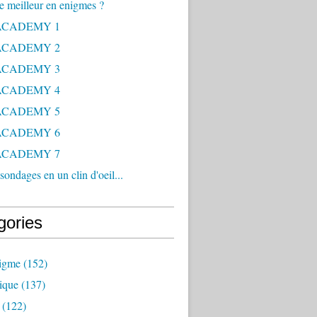
le meilleur en enigmes ?
ACADEMY 1
ACADEMY 2
ACADEMY 3
ACADEMY 4
ACADEMY 5
ACADEMY 6
ACADEMY 7
sondages en un clin d'oeil...
gories
nigme
(152)
ique
(137)
(122)