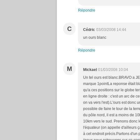
Répondre
C
Cédric
03/03/2008 14:44
un ours blanc
Répondre
M
Mickael
01/03/2008 10:04
Un tel ours est blanc.BRAVO a
marque 1pointLa reponse était blan
qu'a ces positions sur le globe t
en ligne droite : c'est un arc de 
on va vers l'est).L'ours est donc 
possible de faire le tour de la te
du pôle nord, il est a moins de 10k
10km vers le sud. Prenons donc l
l'équateur (on appelle d'ailleurs ç
à cet endroit précis.Partons d'un