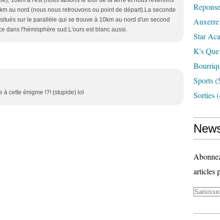
e), 10km à l'est (nous faisons le tour de la terre et nous revenons
Reponse
10km au nord (nous nous retrouvons ou point de départ).La seconde
s situés sur le parallèle qui se trouve à 10km au nord d'un second
Auxerre
e dans l'hémisphère sud.L'ours est blanc aussi.
Star Ac
K's Que
Bourriq
Sports
(
à cette énigme !?! (stupide) lol
Sorties
(
News
Abonnez-
articles 