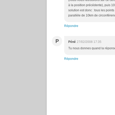
(nous nous retrouvons sur ce cercl
à la position précédente), puis 
solution est donc : tous les point
parallèle de 10km de circonférenc
Répondre
P
Péné
27/02/2008 17:35
Tu nous donnes quand la réponse 
Répondre