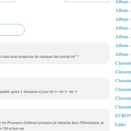
Album - 
Album -
Album -
Album 
Album - 
Album -
Album - 
ci cela nous empeche de marquer des points lol ^^
Classeme
Classeme
Classeme
Classem
publié apres 1 Semaine et jour<br /> <br /> <br />
Classeme
Classem
EUROV
! na !Pourquoi d'ailleurs puisque j'ai répondu faux !!!Remarque, je
Links
n !Slt et bon we