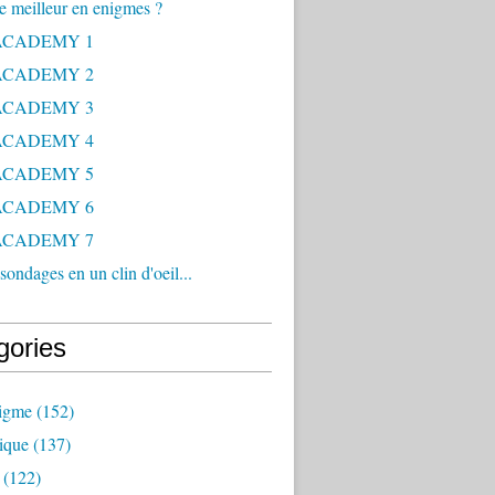
le meilleur en enigmes ?
ACADEMY 1
ACADEMY 2
ACADEMY 3
ACADEMY 4
ACADEMY 5
ACADEMY 6
ACADEMY 7
sondages en un clin d'oeil...
gories
nigme
(152)
ique
(137)
(122)