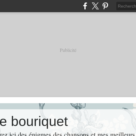
Publicité
e bouriquet
rez ici des énigmes,des chansons et mes meille