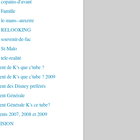
copains-d'avant
 Famille
 le-mans--auxerre
- RELOOKING
souvenir-de-fac
 St-Malo
tele-realité
nt de K's que c'tube ?
nt de K's que c'tube ? 2009
nt des Disney préférés
ent Générale
nt Générale K's ce tube?
ents 2007, 2008 et 2009
ISION