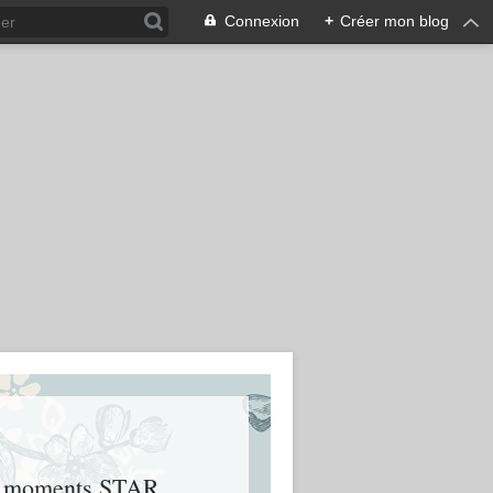
Connexion
+
Créer mon blog
urs moments STAR