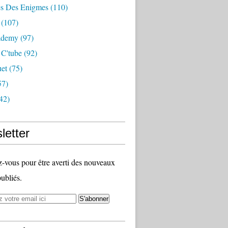
s Des Enigmes
(110)
(107)
ademy
(97)
 C'tube
(92)
uet
(75)
57)
42)
letter
vous pour être averti des nouveaux
publiés.