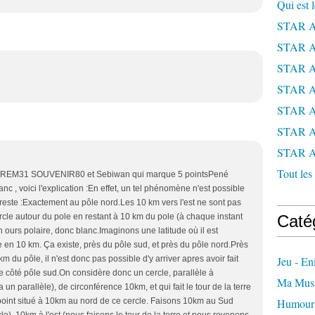
Qui est 
STAR 
STAR 
STAR 
STAR 
STAR 
STAR 
STAR 
Tout les 
 JEREM31 SOUVENIR80 et Sebiwan qui marque 5 pointsPené
c , voici l'explication :En effet, un tel phénomène n'est possible
erreste :Exactement au pôle nord.Les 10 km vers l'est ne sont pas
cercle autour du pole en restant à 10 km du pole (à chaque instant
Caté
un ours polaire, donc blanc.Imaginons une latitude où il est
rre en 10 km. Ça existe, près du pôle sud, et près du pôle nord.Près
m du pôle, il n'est donc pas possible d'y arriver apres avoir fait
Jeu - E
e côté pôle sud.On considère donc un cercle, parallèle à
Ma Mus
a un parallèle), de circonférence 10km, et qui fait le tour de la terre
 point situé à 10km au nord de ce cercle. Faisons 10km au Sud
Humour