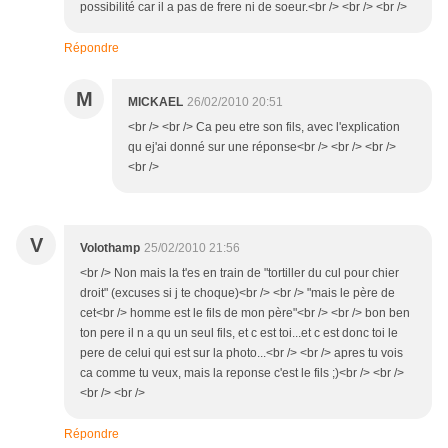
possibilité car il a pas de frere ni de soeur.<br /> <br /> <br />
Répondre
M
MICKAEL
26/02/2010 20:51
<br /> <br /> Ca peu etre son fils, avec l'explication
qu ej'ai donné sur une réponse<br /> <br /> <br />
<br />
V
Volothamp
25/02/2010 21:56
<br /> Non mais la t'es en train de "tortiller du cul pour chier
droit" (excuses si j te choque)<br /> <br /> "mais le père de
cet<br /> homme est le fils de mon père"<br /> <br /> bon ben
ton pere il n a qu un seul fils, et c est toi...et c est donc toi le
pere de celui qui est sur la photo...<br /> <br /> apres tu vois
ca comme tu veux, mais la reponse c'est le fils ;)<br /> <br />
<br /> <br />
Répondre