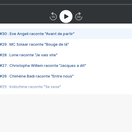
#30 : Eve Angeli raconte "Avant de partir"
#29 : MC Solaar raconte "Bouge de là"
28 : Lorie raconte "Je vais vite"
#27 : Christophe Willem raconte "Jacques a dit"
#26 : Chimène Badi raconte "Entre nous"
#25 : Indochine raconte "3e sexe"
#24 : Zaho raconte "C'est chelou"
#23 : Patrick Bruel raconte "Au café des délices"
#22 : Kyo raconte "Le chemin"
#21 : Nolwenn Leroy raconte "Cassé"