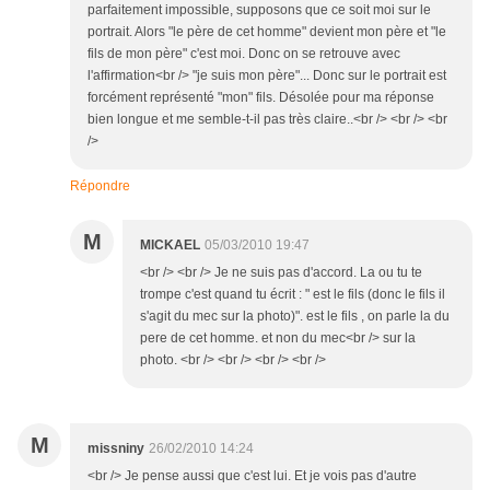
parfaitement impossible, supposons que ce soit moi sur le
portrait. Alors "le père de cet homme" devient mon père et "le
fils de mon père" c'est moi. Donc on se retrouve avec
l'affirmation<br /> "je suis mon père"... Donc sur le portrait est
forcément représenté "mon" fils. Désolée pour ma réponse
bien longue et me semble-t-il pas très claire..<br /> <br /> <br
/>
Répondre
M
MICKAEL
05/03/2010 19:47
<br /> <br /> Je ne suis pas d'accord. La ou tu te
trompe c'est quand tu écrit : " est le fils (donc le fils il
s'agit du mec sur la photo)". est le fils , on parle la du
pere de cet homme. et non du mec<br /> sur la
photo. <br /> <br /> <br /> <br />
M
missniny
26/02/2010 14:24
<br /> Je pense aussi que c'est lui. Et je vois pas d'autre