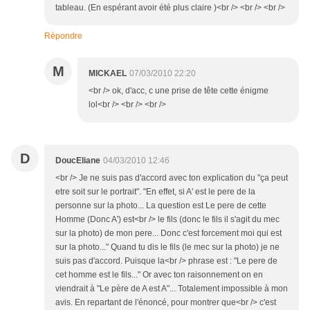
tableau. (En espérant avoir été plus claire )<br /> <br /> <br />
Répondre
M
MICKAEL
07/03/2010 22:20
<br /> ok, d'acc, c une prise de tête cette énigme
lol<br /> <br /> <br />
D
DoucEliane
04/03/2010 12:46
<br /> Je ne suis pas d'accord avec ton explication du "ça peut
etre soit sur le portrait". "En effet, si A' est le pere de la
personne sur la photo... La question est Le pere de cette
Homme (Donc A') est<br /> le fils (donc le fils il s'agit du mec
sur la photo) de mon pere... Donc c'est forcement moi qui est
sur la photo..." Quand tu dis le fils (le mec sur la photo) je ne
suis pas d'accord. Puisque la<br /> phrase est : "Le pere de
cet homme est le fils..." Or avec ton raisonnement on en
viendrait à "Le père de A est A"... Totalement impossible à mon
avis. En repartant de l'énoncé, pour montrer que<br /> c'est