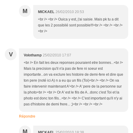
M
MICKAEL
26/02/2010 20:53
<br /> <br /> Ouica y est, j'ai saisie. Mais pk tu a dit
que les 2 possibilé sont possible!!!<br /> <br /> <br />
<br />
V
Volothamp
25/02/2010 17:07
<br /> En fait les deux reponses pouraient etre bonnes...<br />
Mais la precision qu'il n'a pas de fere ni soeur est
importante...on va exclure les histoire de demi-fere et dire que
ton pere (noté ici A) n a eu qu un fils (Toi)<br /> <br /> On va
faire intervenir maintenant A'<br /> A' pere de la personne sur
la photo<br /> <br /> Or A' est le fils de A...donc c'est Toi et la
photo est donc ton fils...<br /> <br /> C'est important qu'il n'y ai
pas d'histoire de demi frere... ;)<br /> <br /> <br />
Répondre
M
MICKAEL
25/02/2010 18:38