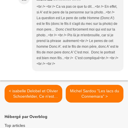
<br /> <br /> Ca va pas ce que tu dit....<br /> En effet,
si A' est le pere de la personne sur la photo...<br />
La question est Le pere de cette Homme (Donc A')
est le fils (donc le fils il s'agit du mec sur la photo) de
mon pere... Donc c'est forcement moi qui est sur la
photo...<br /> <br /> Pis là je m'enbrouille, car si je
prend la phrase autrement:<br /> Le peres de cet
homme Donc A'. est le fils de mon père, donc A' est le
fils de mon pere donc A' C'est moi. Donc le portrait
est bien mon fils...<br /> C'est compliqué<br /> <br />
<br /> <br />
< isabelle Delobel et Olivier
Michel Sardou "Les lacs du
Schoenfelder, Ce n'est
Connemara" >
qu'un au revoir...
Hébergé par Overblog
Top articles