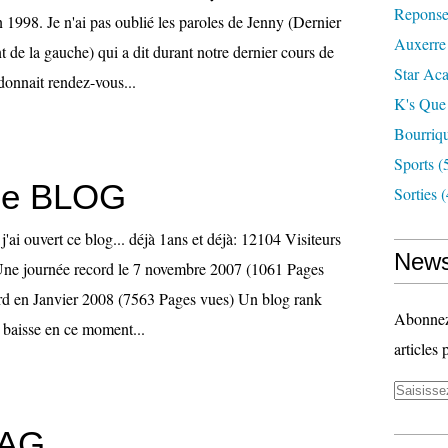
Reponse
 1998. Je n'ai pas oublié les paroles de Jenny (Dernier
Auxerre
 de la gauche) qui a dit durant notre dernier cours de
Star Ac
 donnait rendez-vous...
K's Que
Bourriq
Sports
(
de BLOG
Sorties
(
j'ai ouvert ce blog... déjà 1ans et déjà: 12104 Visiteurs
News
ne journée record le 7 novembre 2007 (1061 Pages
rd en Janvier 2008 (7563 Pages vues) Un blog rank
Abonnez-
baisse en ce moment...
articles 
AG...