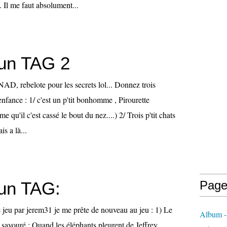
. Il me faut absolument...
un TAG 2
AD, rebelote pour les secrets lol... Donnez trois
nfance : 1/ c'est un p'tit bonhomme , Pirourette
me qu'il c'est cassé le bout du nez....) 2/ Trois p'tit chats
is a là...
un TAG:
Page
 jeu par jerem31 je me prête de nouveau au jeu : 1) Le
Album -
ai savouré : Quand les éléphants pleurent de Jeffrey