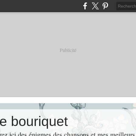
Publicité
e bouriquet
rez ici des énigmes,des chansons et mes meille