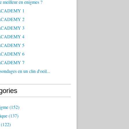
le meilleur en enigmes ?
ACADEMY 1
ACADEMY 2
ACADEMY 3
ACADEMY 4
ACADEMY 5
ACADEMY 6
ACADEMY 7
sondages en un clin d'oeil...
gories
nigme
(152)
ique
(137)
(122)