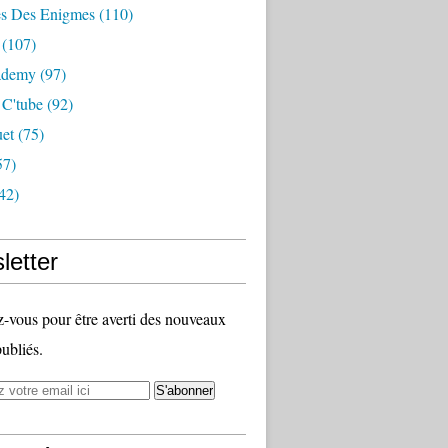
s Des Enigmes
(110)
(107)
ademy
(97)
 C'tube
(92)
uet
(75)
57)
42)
letter
vous pour être averti des nouveaux
publiés.