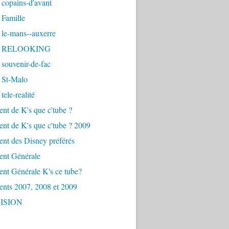
copains-d'avant
 Famille
 le-mans--auxerre
- RELOOKING
souvenir-de-fac
 St-Malo
tele-realité
nt de K's que c'tube ?
nt de K's que c'tube ? 2009
nt des Disney préférés
ent Générale
nt Générale K's ce tube?
ents 2007, 2008 et 2009
ISION