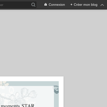
Connexion
+
Créer mon blog
urs moments STAR