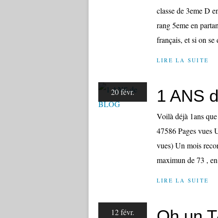
classe de 3eme D en
rang 5eme en partant
français, et si on se
LIRE LA SUITE
1 ANS 
20 févr.
Voilà déjà 1ans que 
47586 Pages vues U
vues) Un mois reco
maximun de 73 , en 
LIRE LA SUITE
Oh un T
12 févr.