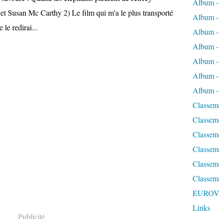
Album - 
t Susan Mc Carthy 2) Le film qui m'a le plus transporté
Album -
e le redirai...
Album -
Album 
Album - 
Album -
Album - 
Classeme
Classeme
Classeme
Classem
Classeme
Classem
EUROV
Links
Publicité