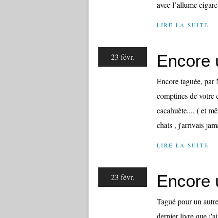
avec l’allume cigare
LIRE LA SUITE
Encore 
23 févr.
Encore taguée, par N
comptines de votre e
cacahuète.... ( et mê
chats , j'arrivais jama
LIRE LA SUITE
Encore 
23 févr.
Tagué pour un autre
dernier livre que j'