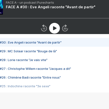
FACE A - un podcast Purecharts
FACE A #30 : Eve Angeli raconte "Avant de partir"
#30 : Eve Angeli raconte "Avant de partir"
#29 : MC Solaar raconte "Bouge de là"
28 : Lorie raconte "Je vais vite"
#27 : Christophe Willem raconte "Jacques a dit"
#26 : Chimène Badi raconte "Entre nous"
#25 : Indochine raconte "3e sexe"
#24 : Zaho raconte "C'est chelou"
#23 : Patrick Bruel raconte "Au café des délices"