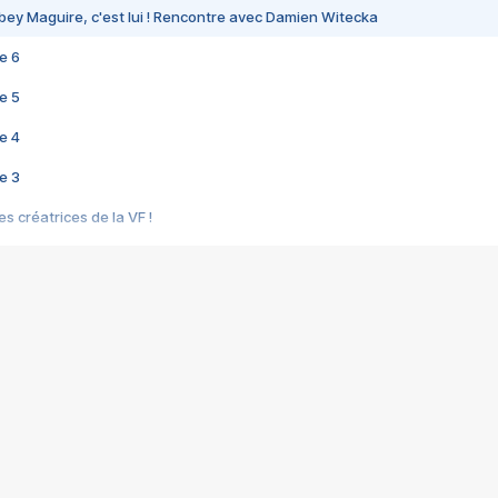
bey Maguire, c'est lui ! Rencontre avec Damien Witecka
e 6
e 5
e 4
e 3
s créatrices de la VF !
e 2
e 1
e Mektoub My Love arrive enfin ! Rencontre avec Shaïn Boumedine et Sal
i : après Toni en famille
elle réalise le bouleversant Dites lui que je l'aime
ais ! Rencontre autour de Vie privée de Rebecca Zlotowski
 de Marguerite, Grave... Rencontre avec Ella Rumpf